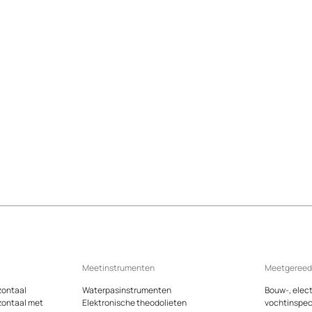
Meetinstrumenten
Meetgeree
zontaal
Waterpasinstrumenten
Bouw-, elect
zontaal met
Elektronische theodolieten
vochtinspec