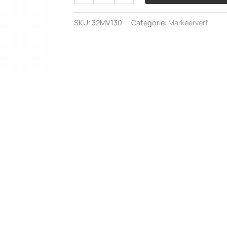
spuitbus
kleur
SKU:
32MV130
Categorie:
Markeerverf
fluor
oranje
aantal