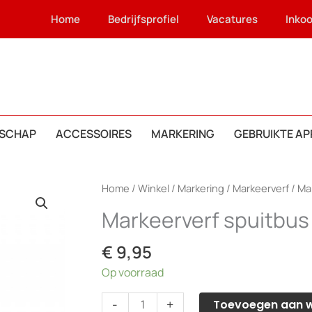
Home
Bedrijfsprofiel
Vacatures
Inko
SCHAP
ACCESSOIRES
MARKERING
GEBRUIKTE A
Home
/
Winkel
/
Markering
/
Markeerverf
/ Ma
Markeerverf spuitbus 
€
9,95
Op voorraad
Markeerverf
-
+
Toevoegen aan 