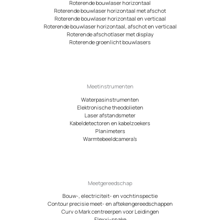
Roterende bouwlaser horizontaal
Roterende bouwlaser horizontaal met afschot
Roterende bouwlaser horizontaal en verticaal
Roterende bouwlaser horizontaal, afschot en verticaal
Roterende afschotlaser met display
Roterende groenlicht bouwlasers
Meetinstrumenten
Waterpasinstrumenten
Elektronische theodolieten
Laser afstandsmeter
Kabeldetectoren en kabelzoekers
Planimeters
Warmtebeeldcamera’s
Meetgereedschap
Bouw-, electriciteit- en vochtinspectie
Contour precisie meet- en aftekengereedschappen
Curv o Mark centreerpen voor Leidingen
Flexxi-snake