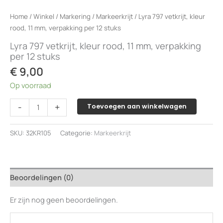
Home
/
Winkel
/
Markering
/
Markeerkrijt
/ Lyra 797 vetkrijt, kleur
rood, 11 mm, verpakking per 12 stuks
Lyra 797 vetkrijt, kleur rood, 11 mm, verpakking
per 12 stuks
€
9,00
Op voorraad
Lyra
-
+
Toevoegen aan winkelwagen
797
vetkrijt,
SKU:
32KR105
Categorie:
Markeerkrijt
kleur
rood,
11
mm,
Beoordelingen (0)
verpakking
per
Er zijn nog geen beoordelingen.
12
stuks