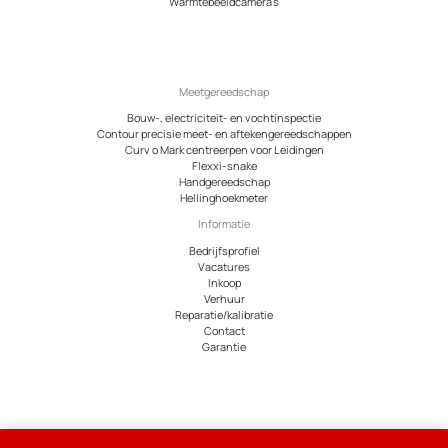
Warmtebeeldcamera’s
Meetgereedschap
Bouw-, electriciteit- en vochtinspectie
Contour precisie meet- en aftekengereedschappen
Curv o Mark centreerpen voor Leidingen
Flexxi-snake
Handgereedschap
Hellinghoekmeter
Informatie
Bedrijfsprofiel
Vacatures
Inkoop
Verhuur
Reparatie/kalibratie
Contact
Garantie
© 2026 Meetcentrum.nl