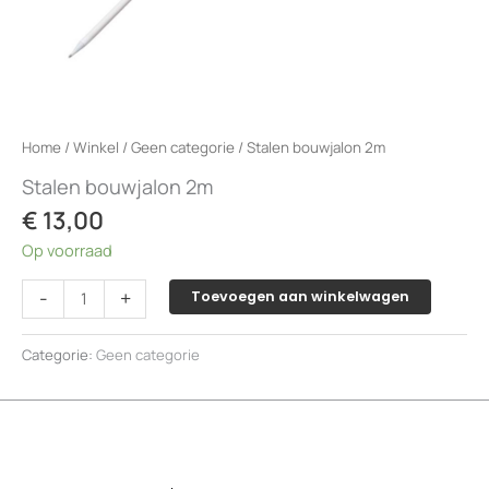
Home
/
Winkel
/
Geen categorie
/ Stalen bouwjalon 2m
Stalen bouwjalon 2m
€
13,00
Op voorraad
Stalen
-
+
Toevoegen aan winkelwagen
bouwjalon
2m
Categorie:
Geen categorie
aantal