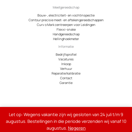
Meetgereedschap
Bouw-, electriciteit- en vochtinspectie
Contour precisie meet- en aftekengereedschappen
Curv o Mark centreerpen voor Leidingen
Flexxi-snake
Handgereedschap
Hellinghoekmeter
Informatie
Bedrijfsprofiel
Vacatures
Inkoop
Verhuur
Reparatie/kalibratie
Contact
Garantie
© 2026 Meetcentrum.nl
Let op: Wegens vakantie zijn wij gesloten van 24 juli t/m 9
Alle genoemde bedragen op de site zijn exclusief 21% btw
augustus. Bestellingen in die periode verzenden wij vanaf 10
augustus.
Negeren