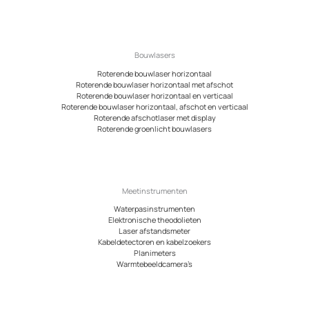
Bouwlasers
Roterende bouwlaser horizontaal
Roterende bouwlaser horizontaal met afschot
Roterende bouwlaser horizontaal en verticaal
Roterende bouwlaser horizontaal, afschot en verticaal
Roterende afschotlaser met display
Roterende groenlicht bouwlasers
Meetinstrumenten
Waterpasinstrumenten
Elektronische theodolieten
Laser afstandsmeter
Kabeldetectoren en kabelzoekers
Planimeters
Warmtebeeldcamera’s