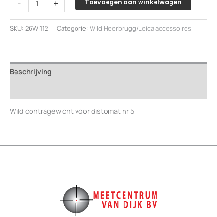
-
+
Toevoegen aan winkelwagen
Heerbrugg
contragewicht
SKU:
26WI112
Categorie:
Wild Heerbrugg/Leica accessoires
voor
distomat
aantal
Beschrijving
Beoordelingen (0)
Wild contragewicht voor distomat nr 5