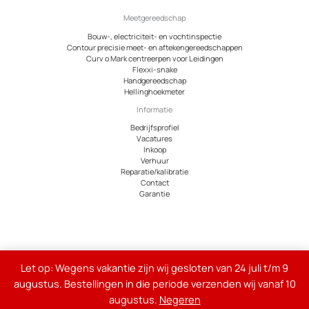
Meetgereedschap
Bouw-, electriciteit- en vochtinspectie
Contour precisie meet- en aftekengereedschappen
Curv o Mark centreerpen voor Leidingen
Flexxi-snake
Handgereedschap
Hellinghoekmeter
Informatie
Bedrijfsprofiel
Vacatures
Inkoop
Verhuur
Reparatie/kalibratie
Contact
Garantie
© 2026 Meetcentrum.nl
Let op: Wegens vakantie zijn wij gesloten van 24 juli t/m 9
Alle genoemde bedragen op de site zijn exclusief 21% btw
augustus. Bestellingen in die periode verzenden wij vanaf 10
augustus.
Negeren