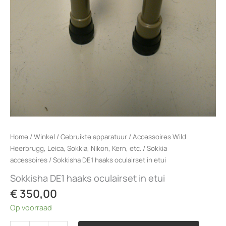
Home
/
Winkel
/
Gebruikte apparatuur
/
Accessoires Wild
Heerbrugg, Leica, Sokkia, Nikon, Kern, etc.
/
Sokkia
accessoires
/ Sokkisha DE1 haaks oculairset in etui
Sokkisha DE1 haaks oculairset in etui
€
350,00
Op voorraad
Sokkisha