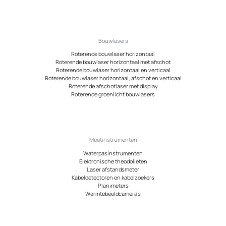
Bouwlasers
Roterende bouwlaser horizontaal
Roterende bouwlaser horizontaal met afschot
Roterende bouwlaser horizontaal en verticaal
Roterende bouwlaser horizontaal, afschot en verticaal
Roterende afschotlaser met display
Roterende groenlicht bouwlasers
Meetinstrumenten
Waterpasinstrumenten
Elektronische theodolieten
Laser afstandsmeter
Kabeldetectoren en kabelzoekers
Planimeters
Warmtebeeldcamera’s