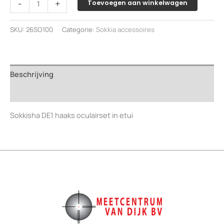
-
+
Toevoegen aan winkelwagen
DE1
haaks
SKU:
26SO100
Categorie:
Sokkia accessoires
oculairset
in
etui
aantal
Beschrijving
Beoordelingen (0)
Sokkisha DE1 haaks oculairset in etui