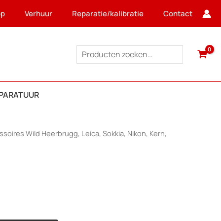
op
Verhuur
Reparatie/kalibratie
Contact
Zoeken
PPARATUUR
soires Wild Heerbrugg, Leica, Sokkia, Nikon, Kern,