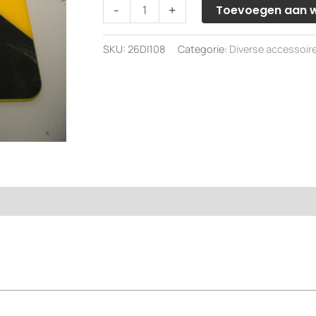
Richtmerk
-
+
Toevoegen aan 
aantal
SKU:
26DI108
Categorie:
Diverse accessoir