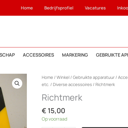
Home
Bedrijfsprofiel
Vacatures
Inko
SCHAP
ACCESSOIRES
MARKERING
GEBRUIKTE A
Home
/
Winkel
/
Gebruikte apparatuur
/
Acces
etc.
/
Diverse accessoires
/ Richtmerk
Richtmerk
€
15,00
Op voorraad