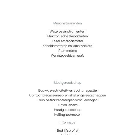
Meetinstrumenten
Waterpasinstrumenten
Elektronische theodolieten
Laser afstandsmeter
Kabeldetectoren en kabelzoekers
Planimeters
Warmtebeeldcamera’s
Meetgereedschap
Bouw-, electriciteit- en vochtinspectie
Contour precisie meet- en aftekengereedschappen
Curv o Mark centreerpen voor Leidingen
Flexxi-snake
Handgereedschap
Hellinghoekmeter
Informatie
Bedrijfsprofiel