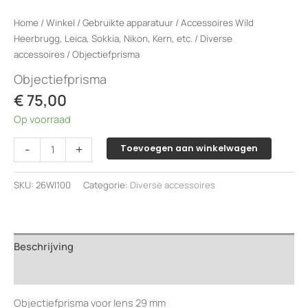
Home
/
Winkel
/
Gebruikte apparatuur
/
Accessoires Wild
Heerbrugg, Leica, Sokkia, Nikon, Kern, etc.
/
Diverse
accessoires
/ Objectiefprisma
Objectiefprisma
€
75,00
Op voorraad
Objectiefprisma
-
+
Toevoegen aan winkelwagen
aantal
SKU:
26WI100
Categorie:
Diverse accessoires
Beschrijving
Beoordelingen (0)
Objectiefprisma voor lens 29 mm