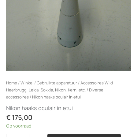
Home
/
Winkel
/
Gebruikte apparatuur
/
Accessoires Wild
Heerbrugg, Leica, Sokkia, Nikon, Kern, etc.
/
Diverse
accessoires
/ Nikon haaks oculair in etui
Nikon haaks oculair in etui
€
175,00
Op voorraad
Nikon