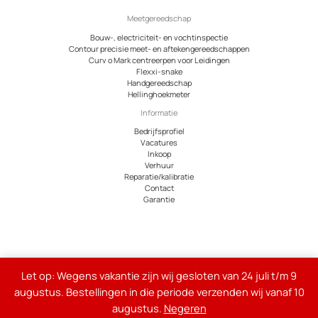
Meetgereedschap
Bouw-, electriciteit- en vochtinspectie
Contour precisie meet- en aftekengereedschappen
Curv o Mark centreerpen voor Leidingen
Flexxi-snake
Handgereedschap
Hellinghoekmeter
Informatie
Bedrijfsprofiel
Vacatures
Inkoop
Verhuur
Reparatie/kalibratie
Contact
Garantie
© 2026 Meetcentrum.nl
Let op: Wegens vakantie zijn wij gesloten van 24 juli t/m 9
Alle genoemde bedragen op de site zijn exclusief 21% btw
augustus. Bestellingen in die periode verzenden wij vanaf 10
augustus.
Negeren