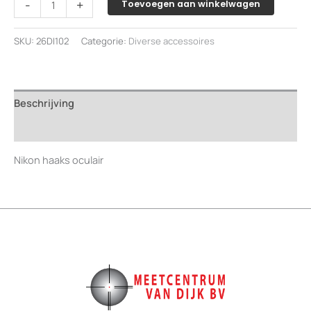
-
+
Toevoegen aan winkelwagen
haaks
oculair
SKU:
26DI102
Categorie:
Diverse accessoires
in
etui
aantal
Beschrijving
Beoordelingen (0)
Nikon haaks oculair