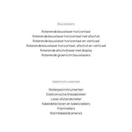
Bouwlasers
Roterende bouwlaser horizontaal
Roterende bouwlaser horizontaal met afschot
Roterende bouwlaser horizontaal en verticaal
Roterende bouwlaser horizontaal, afschot en verticaal
Roterende afschotlaser met display
Roterende groenlicht bouwlasers
Meetinstrumenten
Waterpasinstrumenten
Elektronische theodolieten
Laser afstandsmeter
Kabeldetectoren en kabelzoekers
Planimeters
Warmtebeeldcamera’s