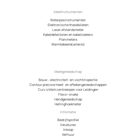
Meetinstrumenten
Waterpasinstrumenten
Elektronische theodolieten
Laser afstandsmeter
Kabeldetectoren en kabelzoekers
Planimeters
Warmtebeeldcamera’s
Meetgereedschap
Bouw-, electriciteit- en vochtinspectie
Contour precisie meet- en aftekengereedschappen
Curv o Mark centreerpen voor Leidingen
Flexxi-snake
Handgereedschap
Hellinghoekmeter
Informatie
Bedrijfsprofiel
Vacatures
Inkoop
Verhuur