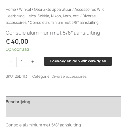
Home
/
Winkel
/
Gebruikte apparatuur
/
Accessoires Wild
Heerbrugg, Leica, Sokkia, Nikon, Kern, etc.
/
Diverse
accessoires
/ Console aluminium met 5/8″ aansluiting
Console aluminium met 5/8″ aansluiting
€
40,00
Op voorraad
Console
-
+
Toevoegen aan winkelwagen
aluminium
met
SKU:
26DI113
Categorie:
Diverse accessoires
5/8"
aansluiting
aantal
Beschrijving
Beoordelingen (0)
Console aluminium met 5/8″ aansluiting