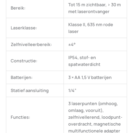
Tot 15 m zichtbaar, > 30 m
Bereik:
met laserontvanger
Klasse II, 635 nm rode
Laserklasse:
laser
Zelfnivelleerbereik:
­±4°
IP54, stof- en
Constructie:
spatwaterdicht
Batterijen:
3 × AA 1,5 V batterijen
Statief aansluiting
1/4”
3 laserpunten (omhoog,
omlaag, vooruit),
Functies:
zelfnivellerend, loodpunt-
overdracht, magnetische
multifunctionele adapter