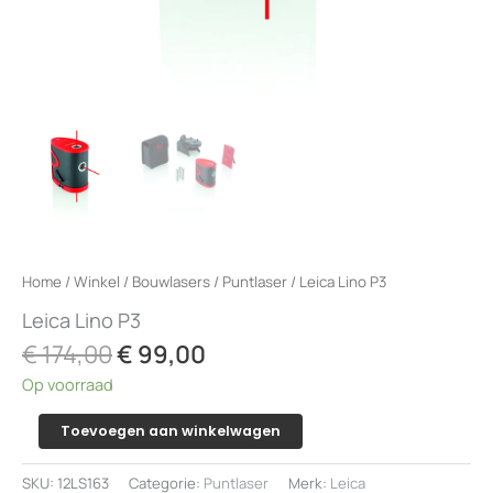
Home
/
Winkel
/
Bouwlasers
/
Puntlaser
/ Leica Lino P3
Leica Lino P3
Oorspronkelijke
Huidige
€
174,00
€
99,00
prijs
prijs
Op voorraad
was:
is:
€ 174,00.
€ 99,00.
Leica
Toevoegen aan winkelwagen
Lino
P3
SKU:
12LS163
Categorie:
Puntlaser
Merk:
Leica