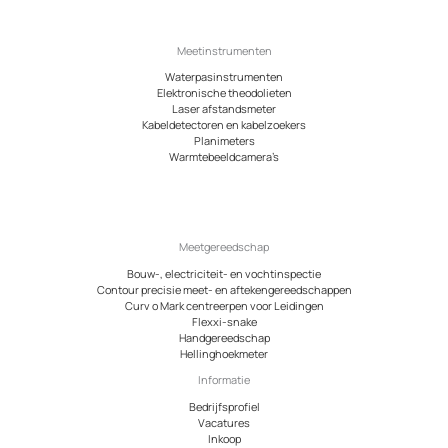
Meetinstrumenten
Waterpasinstrumenten
Elektronische theodolieten
Laser afstandsmeter
Kabeldetectoren en kabelzoekers
Planimeters
Warmtebeeldcamera’s
Meetgereedschap
Bouw-, electriciteit- en vochtinspectie
Contour precisie meet- en aftekengereedschappen
Curv o Mark centreerpen voor Leidingen
Flexxi-snake
Handgereedschap
Hellinghoekmeter
Informatie
Bedrijfsprofiel
Vacatures
Inkoop