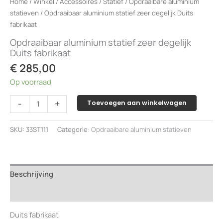
Home
/
Winkel
/
Accessoires
/
Statief
/
Opdraaibare aluminium
statieven
/ Opdraaibaar aluminium statief zeer degelijk Duits
fabrikaat
Opdraaibaar aluminium statief zeer degelijk
Duits fabrikaat
€
285,00
Op voorraad
Opdraaibaar
-
+
Toevoegen aan winkelwagen
aluminium
statief
SKU:
33ST111
Categorie:
Opdraaibare aluminium statieven
zeer
degelijk
Duits
fabrikaat
Beschrijving
aantal
Beoordelingen (0)
Duits fabrikaat