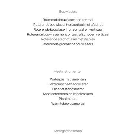
Bouwlasers
Roterende bouwlaser horizontaal
Roterende bouwlaser horizontaal met afschot
Roterende bouwlaser horizontaal en verticaal
Roterende bouwlaser horizontaal, afschot en verticaal
Roterende afschotlaser met display
Roterende groenlicht bouwlasers
Meetinstrumenten
Waterpasinstrumenten
Elektronische theodolieten
Laser afstandsmeter
Kabeldetectoren en kabelzoekers
Planimeters
Warmtebeeldcamera’s
Meetgereedschap