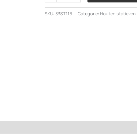
Glasfiber
Statief
SKU:
33ST116
Categorie:
Houten statieven
aantal