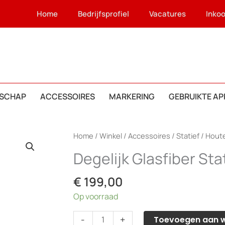
Home
Bedrijfsprofiel
Vacatures
Inko
SCHAP
ACCESSOIRES
MARKERING
GEBRUIKTE A
Home
/
Winkel
/
Accessoires
/
Statief
/
Houte
Degelijk Glasfiber Sta
€
199,00
Op voorraad
Degelijk
-
+
Toevoegen aan 