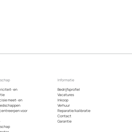
dschap
Informatie
riciteit- en
Bedrijfsprofiel
tie
Vacatures
cisie meet- en
Inkoop
eedschappen
Verhuur
 centreerpen voor
Reparatie/kalibratie
Contact
e
Garantie
dschap
meter