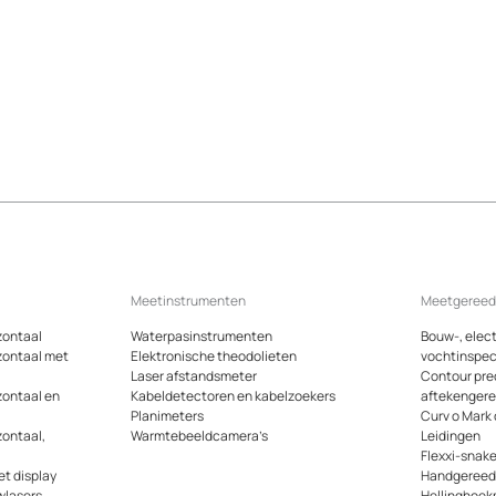
Meetinstrumenten
Meetgeree
zontaal
Waterpasinstrumenten
Bouw-, elect
zontaal met
Elektronische theodolieten
vochtinspec
Laser afstandsmeter
Contour pre
zontaal en
Kabeldetectoren en kabelzoekers
aftekenger
Planimeters
Curv o Mark
zontaal,
Warmtebeeldcamera’s
Leidingen
Flexxi-snak
t display
Handgeree
wlasers
Hellinghoek