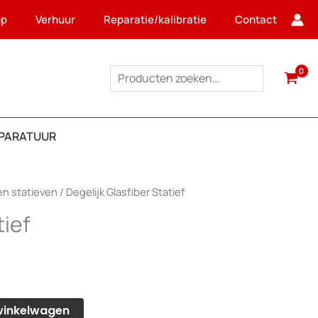
op
Verhuur
Reparatie/kalibratie
Contact
Zoeken
PPARATUUR
n statieven
/ Degelijk Glasfiber Statief
tief
winkelwagen