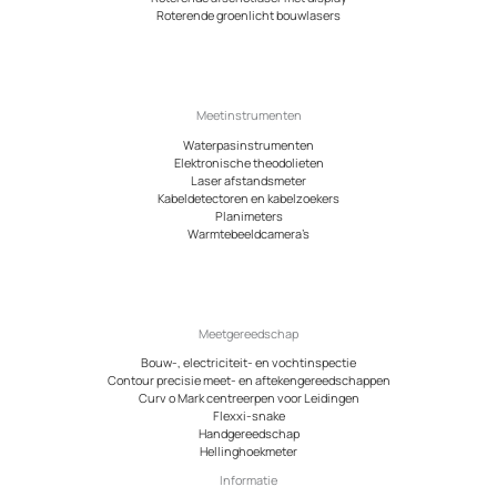
Roterende groenlicht bouwlasers
Meetinstrumenten
Waterpasinstrumenten
Elektronische theodolieten
Laser afstandsmeter
Kabeldetectoren en kabelzoekers
Planimeters
Warmtebeeldcamera’s
Meetgereedschap
Bouw-, electriciteit- en vochtinspectie
Contour precisie meet- en aftekengereedschappen
Curv o Mark centreerpen voor Leidingen
Flexxi-snake
Handgereedschap
Hellinghoekmeter
Informatie