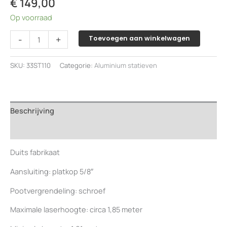
€
149,00
Op voorraad
Aluminium
-
+
Toevoegen aan winkelwagen
statief
zeer
SKU:
33ST110
Categorie:
Aluminium statieven
degelijk
Duits
fabrikaat
aantal
Beschrijving
Beoordelingen (0)
Duits fabrikaat
Aansluiting: platkop 5/8″
Pootvergrendeling: schroef
Maximale laserhoogte: circa 1,85 meter