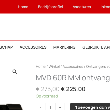
Home
Bedrijfsprofiel
Vacatures
Inko
SCHAP
ACCESSOIRES
MARKERING
GEBRUIKTE A
Home
/
Winkel
/
Accessoires
/
Ontvangers vo
MVD 60R MM ontvang
Oorspronkelijke
Huidige
€
275,00
€
225,00
prijs
prijs
Op voorraad
was:
is:
€ 275,00.
€ 225,00
MVD
-
+
Toevoegen aan 