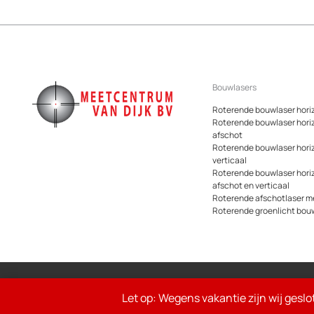
Bouwlasers
Roterende bouwlaser hori
Roterende bouwlaser hori
afschot
Roterende bouwlaser hori
verticaal
Roterende bouwlaser hori
afschot en verticaal
Roterende afschotlaser me
Roterende groenlicht bou
© 2026 Meetcentrum.nl
Let op: Wegens vakantie zijn wij geslo