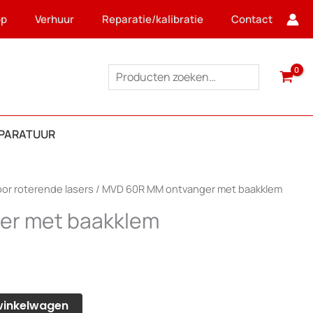
op
Verhuur
Reparatie/kalibratie
Contact
Zoeken
PPARATUUR
or roterende lasers
/ MVD 60R MM ontvanger met baakklem
er met baakklem
.
winkelwagen