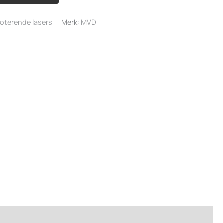
oterende lasers
Merk:
MVD