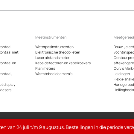
Meetinstrumenten
Meetgeree
zontaal
Waterpasinstrumenten
Bouw-, elect
zontaal met
Elektronische theodolieten
vochtinspec
Laser afstandsmeter
Contour pre
zontaal en
Kabeldetectoren en kabelzoekers
aftekenger
Planimeters
Curv o Mark
zontaal,
Warmtebeeldcamera’s
Leidingen
Flexxi-snak
t display
Handgeree
wlasers
Hellinghoek
Alle gen
ten van 24 juli t/m 9 augustus. Bestellingen in die periode ve