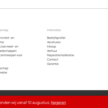
dschap
Informatie
riciteit- en
Bedrijfsprofiel
tie
Vacatures
cisie meet- en
Inkoop
eedschappen
Verhuur
 centreerpen voor
Reparatie/kalibratie
Contact
e
Garantie
dschap
meter
oemde bedragen op de site zijn exclusief 21% btw
rzenden wij vanaf 10 augustus.
Negeren