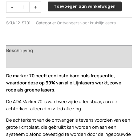
ADA
-
+
Toevoegen aan winkelwagen
Lasermarker
70
SKU:
12LS701
Categorie:
Ontvangers voor kruislijnlasers
handontvanger
voor
rode
en
Beschrijving
groene
kruislijnlasers
Beoordelingen (0)
aantal
De marker 70 heeft een instelbare puls frequentie,
waardoor deze op 99% van alle Lijnlasers werkt, zowel
rode als groene lasers.
De ADA Marker 70 is van twee zijde afleesbaar, aan de
achterkant alleen d.m.v. led aflezing
De achterkant van de ontvanger is tevens voorzien van een
grote richtplaat, die gebruikt kan worden om aan een
systeem plafond bevestigd te worden door de ingebouwde