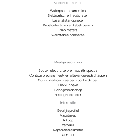
Meetinstrumenten
Waterpasinstrumenten
Elektronische theodolieten
Laser afstandsmeter
Kabeldetectoren en kabelzoekers
Planimeters
Warmtebeeldcamera’s
Meetgereedschap
Bouw-, electriciteit- en vochtinspectie
Contour precisie meet- en aftekengereedschappen
Curv o Mark centreerpen voor Leidingen
Flexxi-snake
Handgereedschap
Hellinghoekmeter
Informatie
Bedrijfsprofiel
Vacatures
Inkoop
Verhuur
Reparatie/kalibratie
Contact