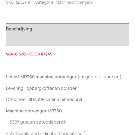
SKU:
12AG119
Categorie:
Machineontvangers
magneetuitvoering
aantal
Beschrijving
Beoordelingen (0)
VAN €1320,- VOOR €1249,-
Leica LMR360 machine ontvanger
(magneet uitvoering)
Levering : opbergkoffer en oplader
Optioneel MD360R cabine uitleesunit.
Machine ontvanger MR360
– 360° graden detectiebereik
– Verticaalstand indicator (loodsensor)