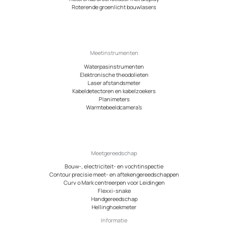
Roterende groenlicht bouwlasers
Meetinstrumenten
Waterpasinstrumenten
Elektronische theodolieten
Laser afstandsmeter
Kabeldetectoren en kabelzoekers
Planimeters
Warmtebeeldcamera’s
Meetgereedschap
Bouw-, electriciteit- en vochtinspectie
Contour precisie meet- en aftekengereedschappen
Curv o Mark centreerpen voor Leidingen
Flexxi-snake
Handgereedschap
Hellinghoekmeter
Informatie