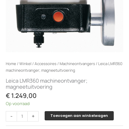
Home
/
Winkel
/
Accessoires
/
Machineontvangers
/ Leica LMR360
machineontvanger; magneetuitvoering
Leica LMR360 machineontvanger;
magneetuitvoering
€
1.249,00
Op voorraad
Leica
-
+
Toevoegen aan winkelwagen
LMR360
machineontvanger;