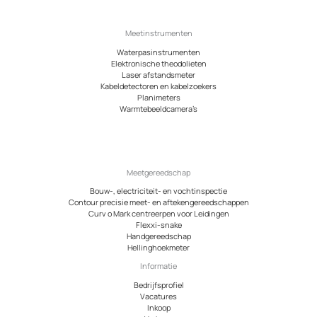
Meetinstrumenten
Waterpasinstrumenten
Elektronische theodolieten
Laser afstandsmeter
Kabeldetectoren en kabelzoekers
Planimeters
Warmtebeeldcamera’s
Meetgereedschap
Bouw-, electriciteit- en vochtinspectie
Contour precisie meet- en aftekengereedschappen
Curv o Mark centreerpen voor Leidingen
Flexxi-snake
Handgereedschap
Hellinghoekmeter
Informatie
Bedrijfsprofiel
Vacatures
Inkoop