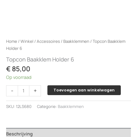
Home
/
Winkel
/
Accessoires
/
Baakklemmen
/ Topcon Baakklem
Holder 6
Topcon Baakklem Holder 6
€
85,00
Op voorraad
Topcon
-
+
Toevoegen aan winkelwagen
Baakklem
Holder
SKU:
12LS680
Categorie:
Baakklemmen
6
aantal
Beschrijving