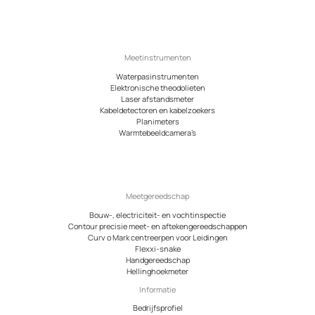
Meetinstrumenten
Waterpasinstrumenten
Elektronische theodolieten
Laser afstandsmeter
Kabeldetectoren en kabelzoekers
Planimeters
Warmtebeeldcamera’s
Meetgereedschap
Bouw-, electriciteit- en vochtinspectie
Contour precisie meet- en aftekengereedschappen
Curv o Mark centreerpen voor Leidingen
Flexxi-snake
Handgereedschap
Hellinghoekmeter
Informatie
Bedrijfsprofiel