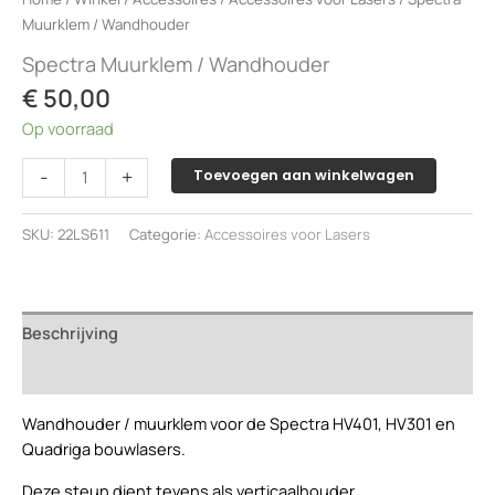
Muurklem / Wandhouder
Spectra Muurklem / Wandhouder
€
50,00
Op voorraad
Spectra
-
+
Toevoegen aan winkelwagen
Muurklem
/
SKU:
22LS611
Categorie:
Accessoires voor Lasers
Wandhouder
aantal
Beschrijving
Beoordelingen (0)
Wandhouder / muurklem voor de Spectra HV401, HV301 en
Quadriga bouwlasers.
Deze steun dient tevens als verticaalhouder.