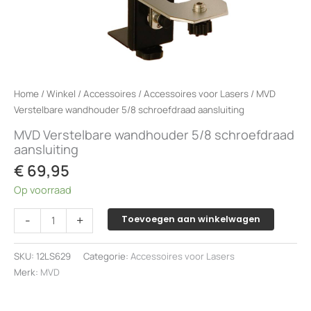
Home
/
Winkel
/
Accessoires
/
Accessoires voor Lasers
/ MVD
Verstelbare wandhouder 5/8 schroefdraad aansluiting
MVD Verstelbare wandhouder 5/8 schroefdraad
aansluiting
€
69,95
Op voorraad
MVD
-
+
Toevoegen aan winkelwagen
Verstelbare
wandhouder
SKU:
12LS629
Categorie:
Accessoires voor Lasers
5/8
Merk:
MVD
schroefdraad
aansluiting
aantal