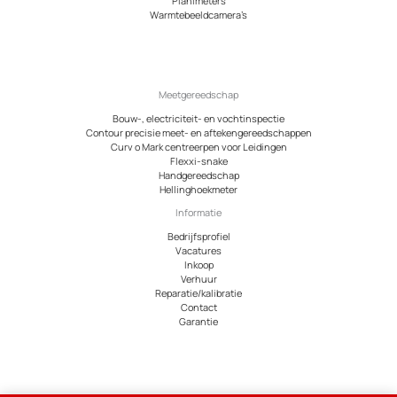
Planimeters
Warmtebeeldcamera’s
Meetgereedschap
Bouw-, electriciteit- en vochtinspectie
Contour precisie meet- en aftekengereedschappen
Curv o Mark centreerpen voor Leidingen
Flexxi-snake
Handgereedschap
Hellinghoekmeter
Informatie
Bedrijfsprofiel
Vacatures
Inkoop
Verhuur
Reparatie/kalibratie
Contact
Garantie