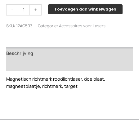
Magnetisch
-
+
Toevoegen aan winkelwagen
richtmerk
voor
SKU:
12AG503
Categorie:
Accessoires voor Lasers
roodlicht
laser.
aantal
Beschrijving
Beoordelingen (0)
Magnetisch richtmerk roodlichtlaser, doelplaat,
magneetplaatje, richtmerk, target