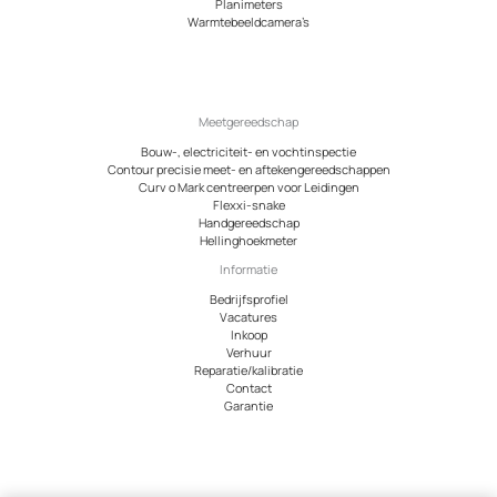
Planimeters
Warmtebeeldcamera’s
Meetgereedschap
Bouw-, electriciteit- en vochtinspectie
Contour precisie meet- en aftekengereedschappen
Curv o Mark centreerpen voor Leidingen
Flexxi-snake
Handgereedschap
Hellinghoekmeter
Informatie
Bedrijfsprofiel
Vacatures
Inkoop
Verhuur
Reparatie/kalibratie
Contact
Garantie