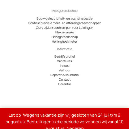
Meetgereedschap
Bouw-, electriciteit- en vochtinspectie
Contour precisie meet- en aftekengereedschappen
Curv o Mark centreerpen voor Leidingen
Flexxi-snake
Handgereedschap
Hellinghoekmeter
Informatie
Bedrijfsprofiel
Vacatures
Inkoop
Verhuur
Reparatie/kalibratie
Contact
Garantie
© 2026 Meetcentrum.nl
Let op: Wegens vakantie zijn wij gesloten van 24 juli t/m 9
Alle genoemde bedragen op de site zijn exclusief 21% btw
augustus. Bestellingen in die periode verzenden wij vanaf 10
augustus.
Negeren