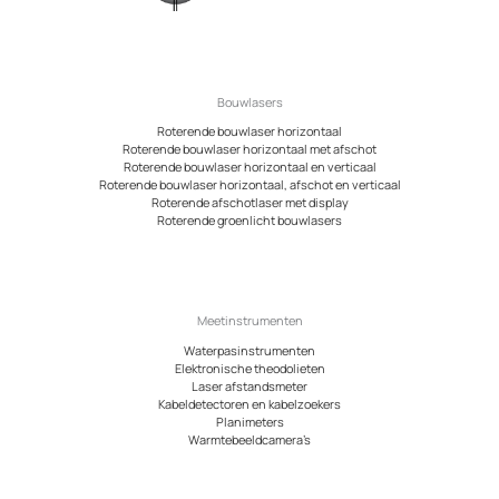
Bouwlasers
Roterende bouwlaser horizontaal
Roterende bouwlaser horizontaal met afschot
Roterende bouwlaser horizontaal en verticaal
Roterende bouwlaser horizontaal, afschot en verticaal
Roterende afschotlaser met display
Roterende groenlicht bouwlasers
Meetinstrumenten
Waterpasinstrumenten
Elektronische theodolieten
Laser afstandsmeter
Kabeldetectoren en kabelzoekers
Planimeters
Warmtebeeldcamera’s