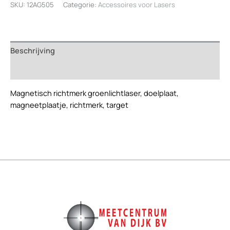
SKU:
12AG505
Categorie:
Accessoires voor Lasers
groenlicht
laser.
aantal
Beschrijving
Beoordelingen (0)
Magnetisch richtmerk groenlichtlaser, doelplaat,
magneetplaatje, richtmerk, target