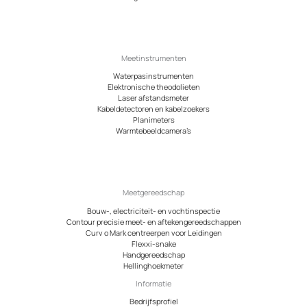
Meetinstrumenten
Waterpasinstrumenten
Elektronische theodolieten
Laser afstandsmeter
Kabeldetectoren en kabelzoekers
Planimeters
Warmtebeeldcamera’s
Meetgereedschap
Bouw-, electriciteit- en vochtinspectie
Contour precisie meet- en aftekengereedschappen
Curv o Mark centreerpen voor Leidingen
Flexxi-snake
Handgereedschap
Hellinghoekmeter
Informatie
Bedrijfsprofiel