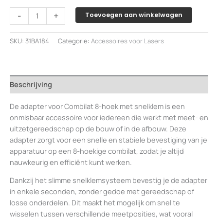
Adapter
-
+
Toevoegen aan winkelwagen
voor
combilat
SKU:
31BA184
Categorie:
Accessoires voor Lasers
8-
hoek
aantal
Beschrijving
De adapter voor Combilat 8-hoek met snelklem is een
onmisbaar accessoire voor iedereen die werkt met meet- en
uitzetgereedschap op de bouw of in de afbouw. Deze
adapter zorgt voor een snelle en stabiele bevestiging van je
apparatuur op een 8-hoekige combilat, zodat je altijd
nauwkeurig en efficiënt kunt werken.
Dankzij het slimme snelklemsysteem bevestig je de adapter
in enkele seconden, zonder gedoe met gereedschap of
losse onderdelen. Dit maakt het mogelijk om snel te
wisselen tussen verschillende meetposities, wat vooral