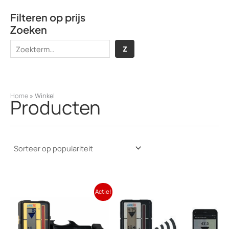
Filteren op prijs
Zoeken
Z
Z
o
e
k
Home
»
Winkel
Producten
e
n
Actie!