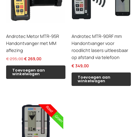
Androtec Metor MTR-95R
Androtec MTR-90RF mm
Handontvanger met MM
Handontvanger voor
aflezing
roodlicht lasers uitleesbaar
op afstand via telefoon
Oorspronkelijke
Huidige
€
295,00
€
269,00
prijs
prijs
€
349,00
was:
is:
Toevoegen aan
winkelwagen
€ 295,00.
€ 269,00.
Toevoegen aan
winkelwagen