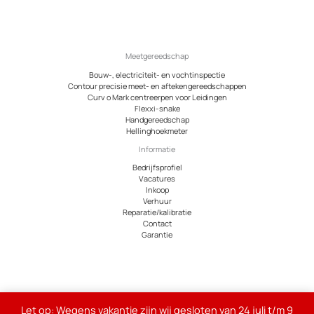
Meetgereedschap
Bouw-, electriciteit- en vochtinspectie
Contour precisie meet- en aftekengereedschappen
Curv o Mark centreerpen voor Leidingen
Flexxi-snake
Handgereedschap
Hellinghoekmeter
Informatie
Bedrijfsprofiel
Vacatures
Inkoop
Verhuur
Reparatie/kalibratie
Contact
Garantie
© 2026 Meetcentrum.nl
Let op: Wegens vakantie zijn wij gesloten van 24 juli t/m 9