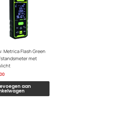
: Metrica Flash Green
fstandsmeter met
licht
00
evoegen aan
nkelwagen