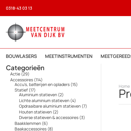
Ga
0318-43 03 13
naar
de
inhoud
BOUWLASERS
MEETINSTRUMENTEN
MEETGEREED
Categorieën
2
Actie
29
9
1
Accessoires
114
p
1
1
Accu's, batterijen en opladers
15
Home
r
P
4
5
1
Statief
17
o
p
p
7
2
Aluminium statieven
2
d
r
r
p
p
4
Lichte aluminium statieven
4
u
o
o
r
r
p
7
Opdraaibare aluminium statieven
7
c
d
d
o
o
r
p
t
2
Houten statieven
2
u
u
d
d
o
r
e
p
c
c
3
Diverse statieven & accessoires
3
u
u
d
o
n
r
t
t
p
c
c
6
Baakklemmen
6
u
d
o
e
e
r
t
t
p
c
8
Baakaccessoires
8
u
d
n
n