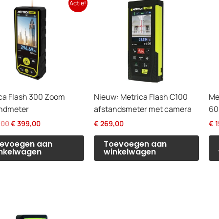
Actie!
ca Flash 300 Zoom
Nieuw: Metrica Flash C100
Me
andmeter
afstandsmeter met camera
60
Oorspronkelijke
Huidige
,00
€
399,00
€
269,00
€
1
prijs
prijs
was:
is:
evoegen aan
Toevoegen aan
€ 450,00.
€ 399,00.
nkelwagen
winkelwagen