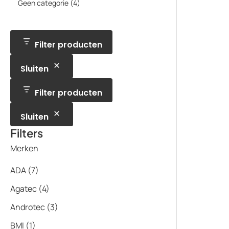
p
t
4
Geen categorie
4
d
c
d
o
r
e
p
u
t
u
d
o
n
r
c
e
c
u
d
o
t
n
t
c
u
d
e
e
t
c
u
Filter producten
n
n
t
c
e
t
n
Sluiten
e
n
Filter producten
Sluiten
Filters
Merken
ADA
(7)
Agatec
(4)
Androtec
(3)
BMI
(1)