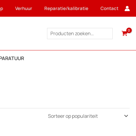
op
Verhuur
Reparatie/kalibratie
Contact
Zoeken
PPARATUUR