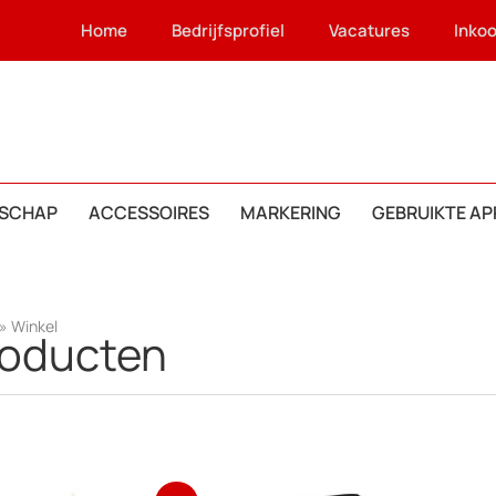
Home
Bedrijfsprofiel
Vacatures
Inko
SCHAP
ACCESSOIRES
MARKERING
GEBRUIKTE A
»
Winkel
roducten