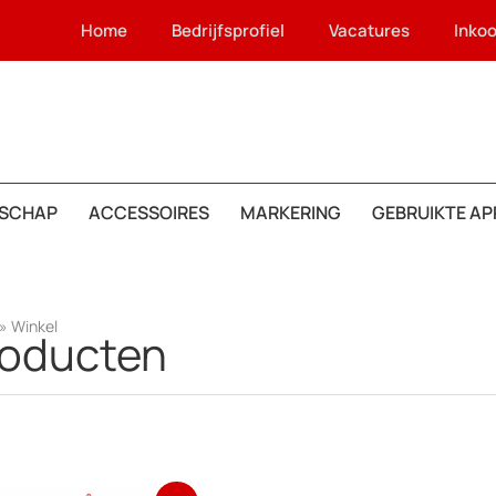
Home
Bedrijfsprofiel
Vacatures
Inko
SCHAP
ACCESSOIRES
MARKERING
GEBRUIKTE A
»
Winkel
roducten