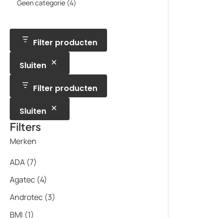
p
t
4
Geen categorie
4
d
c
d
o
r
e
p
u
t
u
d
o
n
r
c
e
c
u
d
o
t
n
t
c
u
d
e
e
t
c
u
Filter producten
n
n
t
c
e
t
n
Sluiten
e
n
Filter producten
Sluiten
Filters
Merken
ADA
(7)
Agatec
(4)
Androtec
(3)
BMI
(1)