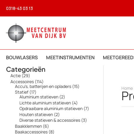
Ga
0318-43 03 13
naar
de
inhoud
BOUWLASERS
MEETINSTRUMENTEN
MEETGEREED
Categorieën
2
Actie
29
9
1
Accessoires
114
p
1
1
Accu's, batterijen en opladers
15
Home
r
P
4
5
1
Statief
17
o
p
p
7
2
Aluminium statieven
2
d
r
r
p
p
4
Lichte aluminium statieven
4
u
o
o
r
r
p
7
Opdraaibare aluminium statieven
7
c
d
d
o
o
r
p
t
2
Houten statieven
2
u
u
d
d
o
r
e
p
c
c
3
Diverse statieven & accessoires
3
u
u
d
o
n
r
t
t
p
c
c
6
Baakklemmen
6
u
d
o
e
e
r
t
t
p
c
8
Baakaccessoires
8
u
d
n
n