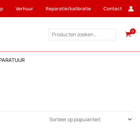
op
Verhuur
Reparatie/kalibratie
Contact
Zoeken
PPARATUUR