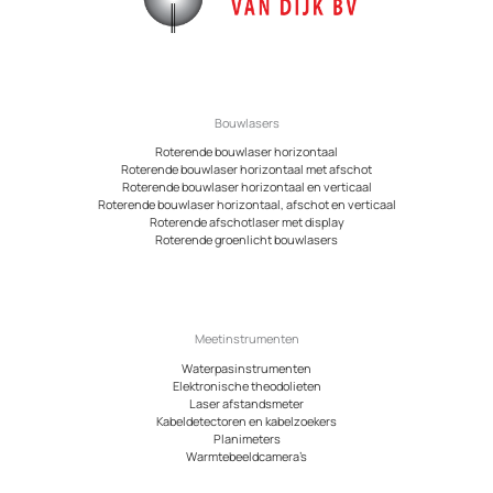
productpagina
Bouwlasers
Roterende bouwlaser horizontaal
Roterende bouwlaser horizontaal met afschot
Roterende bouwlaser horizontaal en verticaal
Roterende bouwlaser horizontaal, afschot en verticaal
Roterende afschotlaser met display
Roterende groenlicht bouwlasers
Meetinstrumenten
Waterpasinstrumenten
Elektronische theodolieten
Laser afstandsmeter
Kabeldetectoren en kabelzoekers
Planimeters
Warmtebeeldcamera’s