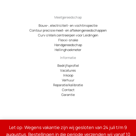
Meetgereedschap
Bouw-, electriciteit- en vochtinspectie
Contour precisie meet- en aftekengereedschappen
Curv o Mark centreerpen voor Leidingen
Flexxi-snake
Handgereedschap
Hellinghoekmeter
Informatie
Bedrijfsprofiel
Vacatures
Inkoop
Verhuur
Reparatie/kalibratie
Contact
Garantie
© 2026 Meetcentrum.nl
Let op: Wegens vakantie zijn wij gesloten van 24 juli t/m 9
Alle genoemde bedragen op de site zijn exclusief 21% btw
augustus. Bestellingen in die periode verzenden wij vanaf 10