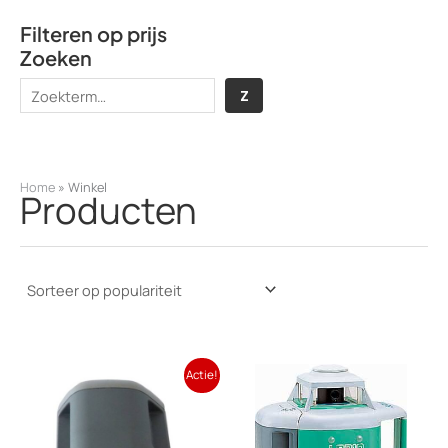
Filteren op prijs
Zoeken
Z
Z
o
e
k
Home
»
Winkel
Producten
e
n
Actie!