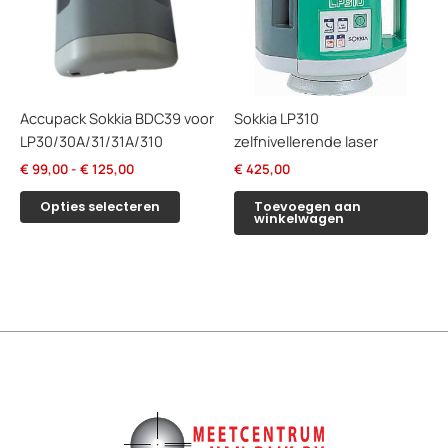
Accupack Sokkia BDC39 voor
Sokkia LP310
LP30/30A/31/31A/310
zelfnivellerende laser
Prijsklasse:
€
99,00
-
€
125,00
€
425,00
€ 99,00
Dit
tot
Opties selecteren
Toevoegen aan
product
winkelwagen
€ 125,00
heeft
meerdere
variaties.
Deze
optie
kan
gekozen
worden
op
de