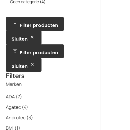
p
t
4
Geen categorie
4
d
c
d
o
r
e
p
u
t
u
d
o
n
r
c
e
c
u
d
o
t
n
t
c
u
d
e
e
t
c
u
Filter producten
n
n
t
c
e
t
n
Sluiten
e
n
Filter producten
Sluiten
Filters
Merken
ADA
(7)
Agatec
(4)
Androtec
(3)
BMI
(1)