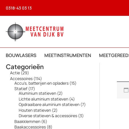
Ga
0318-43 03 13
naar
de
inhoud
BOUWLASERS
MEETINSTRUMENTEN
MEETGEREED
Categorieën
2
Actie
29
9
1
Accessoires
114
p
1
1
Accu's, batterijen en opladers
15
r
4
5
1
Statief
17
o
p
p
7
2
Aluminium statieven
2
d
r
r
p
p
4
Lichte aluminium statieven
4
u
o
o
r
r
p
7
Opdraaibare aluminium statieven
7
c
d
d
o
o
r
p
t
2
Houten statieven
2
u
u
d
d
o
r
e
p
c
c
3
Diverse statieven & accessoires
3
u
u
d
o
n
r
t
t
p
c
c
6
Baakklemmen
6
u
d
o
e
e
r
t
t
p
c
8
Baakaccessoires
8
u
d
n
n