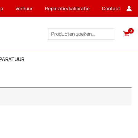
op
Verhuur
Reparatie/kalibratie
Contact
Zoeken
PPARATUUR