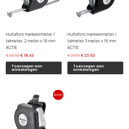
Hultafors markeermeter /
Hultafors markeermeter /
talmeter, 2 meter x 16 mm
talmeter 3 meter x 16 mm
ACTIE
ACTIE
Oorspronkelijke
Huidige
Oorspronkelijke
Huidige
€
20,50
€
18,45
€
26,15
€
23,50
prijs
prijs
prijs
prijs
was:
is:
was:
is:
Toevoegen aan
Toevoegen aan
winkelwagen
winkelwagen
€ 20,50.
€ 18,45.
€ 26,15.
€ 23,50.
Actie!