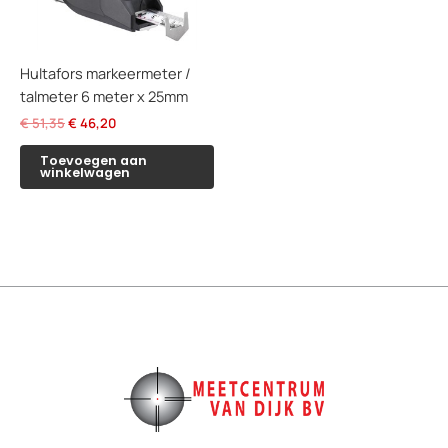
Hultafors markeermeter /
talmeter 6 meter x 25mm
Oorspronkelijke
Huidige
€
51,35
€
46,20
prijs
prijs
was:
is:
Toevoegen aan
winkelwagen
€ 51,35.
€ 46,20.