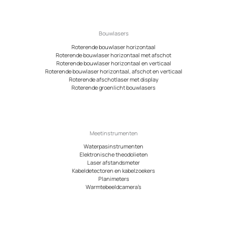
Bouwlasers
Roterende bouwlaser horizontaal
Roterende bouwlaser horizontaal met afschot
Roterende bouwlaser horizontaal en verticaal
Roterende bouwlaser horizontaal, afschot en verticaal
Roterende afschotlaser met display
Roterende groenlicht bouwlasers
Meetinstrumenten
Waterpasinstrumenten
Elektronische theodolieten
Laser afstandsmeter
Kabeldetectoren en kabelzoekers
Planimeters
Warmtebeeldcamera’s