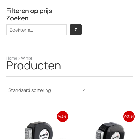
Filteren op prijs
Zoeken
Z
Z
o
e
k
Home
»
Winkel
Producten
e
n
Actie!
Actie!