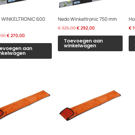
 WINKELTRONIC 600
Nedo Winkeltronic 750 mm
Ho
Oorspronkelijke
Huidige
€
325,00
€
292,00
€
1
prijs
prijs
Oorspronkelijke
Huidige
,00
€
270,00
was:
is:
Toevoegen aan
prijs
prijs
€ 325,00.
€ 292,00.
winkelwagen
was:
is:
evoegen aan
€ 300,00.
€ 270,00.
nkelwagen