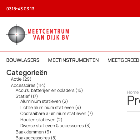
Ga
0318-43 03 13
naar
de
inhoud
BOUWLASERS
MEETINSTRUMENTEN
MEETGEREED
Categorieën
2
Actie
29
9
1
Accessoires
114
p
1
1
Accu's, batterijen en opladers
15
Home
r
P
4
5
1
Statief
17
o
p
p
7
2
Aluminium statieven
2
d
r
r
p
p
4
Lichte aluminium statieven
4
u
o
o
r
r
p
7
Opdraaibare aluminium statieven
7
c
d
d
o
o
r
p
t
2
Houten statieven
2
u
u
d
d
o
r
e
p
c
c
3
Diverse statieven & accessoires
3
u
u
d
o
n
r
t
t
p
c
c
6
Baakklemmen
6
u
d
o
e
e
r
t
t
p
c
8
Baakaccessoires
8
u
d
n
n