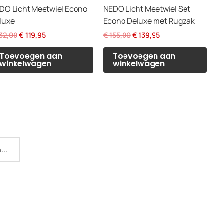
DO Licht Meetwiel Econo
NEDO Licht Meetwiel Set
luxe
Econo Deluxe met Rugzak
Oorspronkelijke
Huidige
Oorspronkelijke
Huidige
32,00
€
119,95
€
155,00
€
139,95
prijs
prijs
prijs
prijs
was:
is:
was:
is:
Toevoegen aan
Toevoegen aan
€ 132,00.
€ 119,95.
€ 155,00.
€ 139,95.
winkelwagen
winkelwagen
...