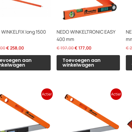
WINKELFIX long 1500
NEDO WINKELTRONIC EASY
NE
400 mm
m
Oorspronkelijke
Huidige
Oorspronkelijke
Huidige
,00
€
258,00
€
197,00
€
177,00
€
2
prijs
prijs
prijs
prijs
was:
is:
was:
is:
evoegen aan
Toevoegen aan
€ 287,00.
€ 258,00.
€ 197,00.
€ 177,00.
nkelwagen
winkelwagen
Actie!
Actie!