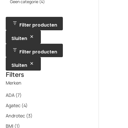
p
t
4
Geen categorie
4
d
c
d
o
r
e
p
u
t
u
d
o
n
r
c
e
c
u
d
o
t
n
t
c
u
d
e
e
t
c
u
Filter producten
n
n
t
c
e
t
n
Sluiten
e
n
Filter producten
Sluiten
Filters
Merken
ADA
(7)
Agatec
(4)
Androtec
(3)
BMI
(1)