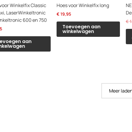
voor Winkelfix Classic
Hoes voor Winkelfix long
NE
xi, LaserWinkeltronic
De
€
19,95
nkeltronic 600 en 750
€
1
Toevoegen aan
5
winkelwagen
evoegen aan
nkelwagen
Meer laden