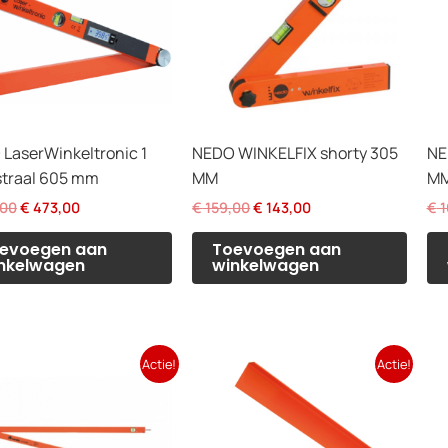
LaserWinkeltronic 1
NEDO WINKELFIX shorty 305
NE
straal 605 mm
MM
M
Oorspronkelijke
Huidige
Oorspronkelijke
Huidige
,00
€
473,00
€
159,00
€
143,00
€
1
prijs
prijs
prijs
prijs
was:
is:
was:
is:
evoegen aan
Toevoegen aan
€ 525,00.
€ 473,00.
€ 159,00.
€ 143,00.
nkelwagen
winkelwagen
Actie!
Actie!