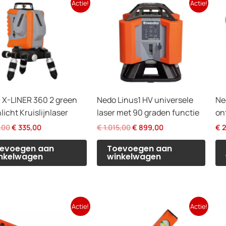
Actie!
Actie!
X-LINER 360 2 green
Nedo Linus1 HV universele
Ne
licht Kruislijnlaser
laser met 90 graden functie
on
Oorspronkelijke
Huidige
Oorspronkelijke
Huidige
,00
€
335,00
€
1.015,00
€
899,00
€
2
prijs
prijs
prijs
prijs
was:
is:
was:
is:
evoegen aan
Toevoegen aan
€ 400,00.
€ 335,00.
€ 1.015,00.
€ 899,00.
nkelwagen
winkelwagen
Actie!
Actie!