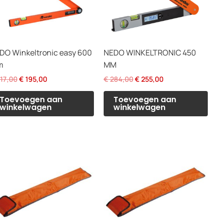
DO Winkeltronic easy 600
NEDO WINKELTRONIC 450
m
MM
Oorspronkelijke
Huidige
Oorspronkelijke
Huidige
17,00
€
195,00
€
284,00
€
255,00
prijs
prijs
prijs
prijs
was:
is:
was:
is:
Toevoegen aan
Toevoegen aan
€ 217,00.
€ 195,00.
€ 284,00.
€ 255,00.
winkelwagen
winkelwagen