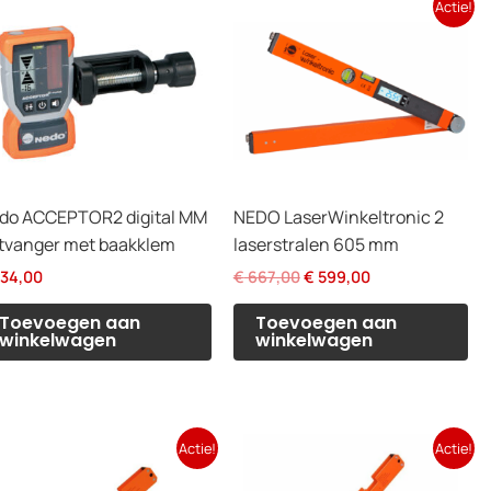
Actie!
do ACCEPTOR2 digital MM
NEDO LaserWinkeltronic 2
tvanger met baakklem
laserstralen 605 mm
Oorspronkelijke
Huidige
34,00
€
667,00
€
599,00
prijs
prijs
was:
is:
Toevoegen aan
Toevoegen aan
€ 667,00.
€ 599,00.
winkelwagen
winkelwagen
Actie!
Actie!