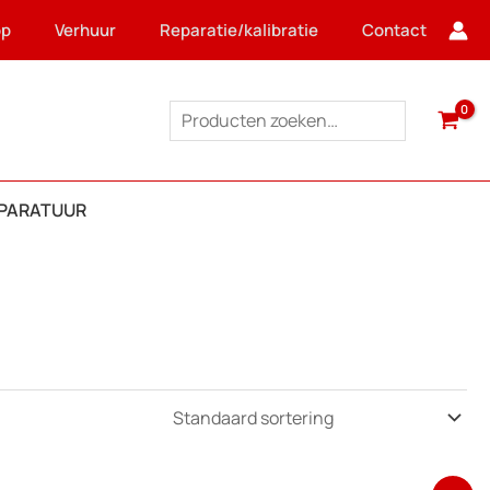
op
Verhuur
Reparatie/kalibratie
Contact
Zoeken
PPARATUUR