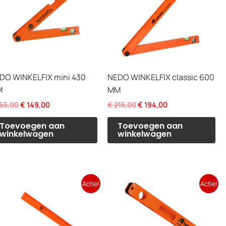
DO WINKELFIX mini 430
NEDO WINKELFIX classic 600
M
MM
Oorspronkelijke
Huidige
Oorspronkelijke
Huidige
65,00
€
149,00
€
215,00
€
194,00
prijs
prijs
prijs
prijs
was:
is:
was:
is:
Toevoegen aan
Toevoegen aan
€ 165,00.
€ 149,00.
€ 215,00.
€ 194,00.
winkelwagen
winkelwagen
Actie!
Actie!