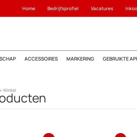
Home
Bedrijfsprofiel
Vacatures
Inko
SCHAP
ACCESSOIRES
MARKERING
GEBRUIKTE A
»
Winkel
roducten