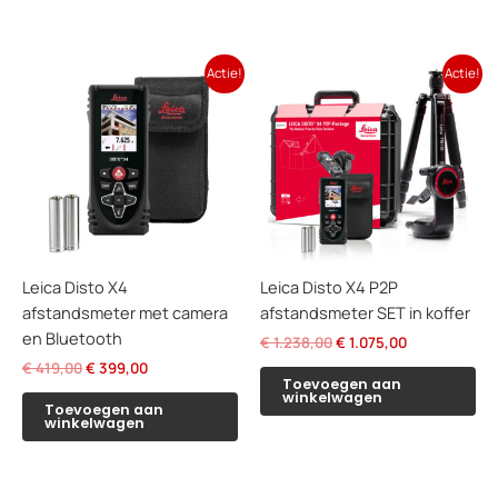
Actie!
Actie!
Leica Disto X4
Leica Disto X4 P2P
afstandsmeter met camera
afstandsmeter SET in koffer
en Bluetooth
Oorspronkelijke
Huidige
€
1.238,00
€
1.075,00
prijs
prijs
Oorspronkelijke
Huidige
€
419,00
€
399,00
was:
is:
Toevoegen aan
prijs
prijs
winkelwagen
€ 1.238,00.
€ 1.075,00.
was:
is:
Toevoegen aan
winkelwagen
€ 419,00.
€ 399,00.