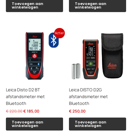
was:
is:
Toevoegen aan
Toevoegen aan
winkelwagen
winkelwagen
€ 115,00.
€ 103,50.
Actie!
Leica Disto D2 BT
Leica DISTO D2G
afstandsmeter met
afstandsmeter met
Bluetooth
Bluetooth
Oorspronkelijke
Huidige
€
220,00
€
185,00
€
250,00
prijs
prijs
was:
is:
Toevoegen aan
Toevoegen aan
winkelwagen
winkelwagen
€ 220,00.
€ 185,00.