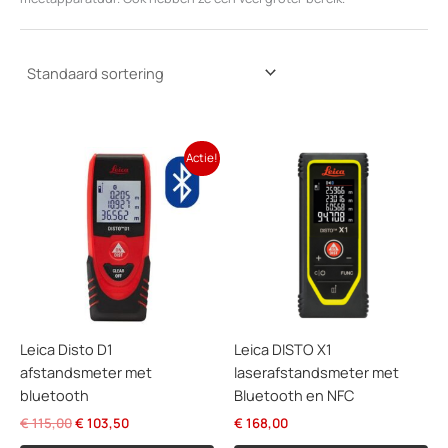
Actie!
Leica Disto D1
Leica DISTO X1
afstandsmeter met
laserafstandsmeter met
bluetooth
Bluetooth en NFC
Oorspronkelijke
Huidige
€
115,00
€
103,50
€
168,00
prijs
prijs