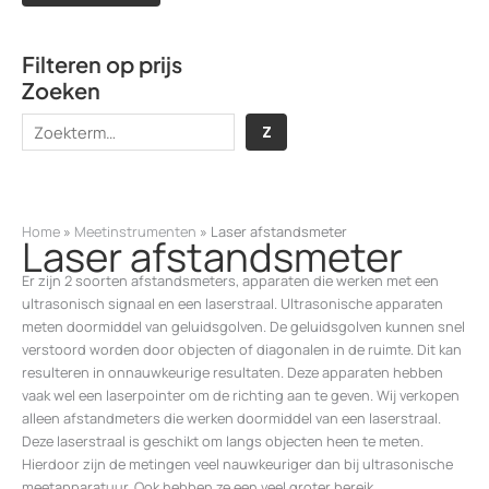
Filteren op prijs
Zoeken
Z
Z
o
e
k
Home
»
Meetinstrumenten
»
Laser afstandsmeter
Laser afstandsmeter
e
Er zijn 2 soorten afstandsmeters, apparaten die werken met een
n
ultrasonisch signaal en een laserstraal. Ultrasonische apparaten
meten doormiddel van geluidsgolven. De geluidsgolven kunnen snel
verstoord worden door objecten of diagonalen in de ruimte. Dit kan
resulteren in onnauwkeurige resultaten. Deze apparaten hebben
vaak wel een laserpointer om de richting aan te geven. Wij verkopen
alleen afstandmeters die werken doormiddel van een laserstraal.
Deze laserstraal is geschikt om langs objecten heen te meten.
Hierdoor zijn de metingen veel nauwkeuriger dan bij ultrasonische
meetapparatuur. Ook hebben ze een veel groter bereik.