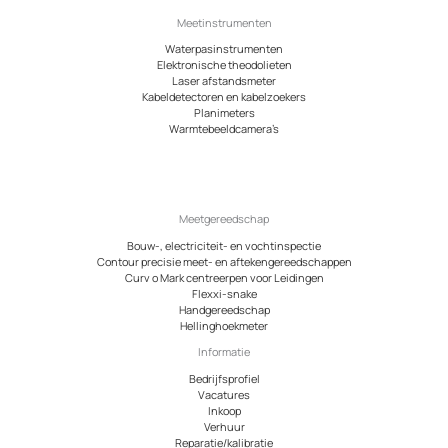
Meetinstrumenten
Waterpasinstrumenten
Elektronische theodolieten
Laser afstandsmeter
Kabeldetectoren en kabelzoekers
Planimeters
Warmtebeeldcamera’s
Meetgereedschap
Bouw-, electriciteit- en vochtinspectie
Contour precisie meet- en aftekengereedschappen
Curv o Mark centreerpen voor Leidingen
Flexxi-snake
Handgereedschap
Hellinghoekmeter
Informatie
Bedrijfsprofiel
Vacatures
Inkoop
Verhuur
Reparatie/kalibratie