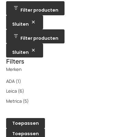
o
e
t
c
c
u
d
n
e
t
t
c
Filter producten
u
n
e
e
t
c
n
n
t
Sluiten
e
n
Filter producten
Sluiten
Filters
Merken
ADA
(1)
Leica
(6)
Metrica
(5)
Toepassen
Toepassen