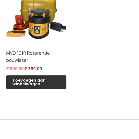
MVD 101R Roterende
bouwlaser
Oorspronkelijke
Huidige
€
500,00
€
399,00
prijs
prijs
was:
is:
Toevoegen aan
winkelwagen
€ 500,00.
€ 399,00.