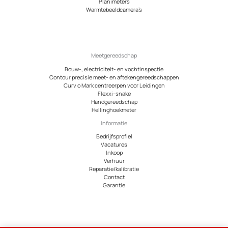
Planimeters
Warmtebeeldcamera’s
Meetgereedschap
Bouw-, electriciteit- en vochtinspectie
Contour precisie meet- en aftekengereedschappen
Curv o Mark centreerpen voor Leidingen
Flexxi-snake
Handgereedschap
Hellinghoekmeter
Informatie
Bedrijfsprofiel
Vacatures
Inkoop
Verhuur
Reparatie/kalibratie
Contact
Garantie