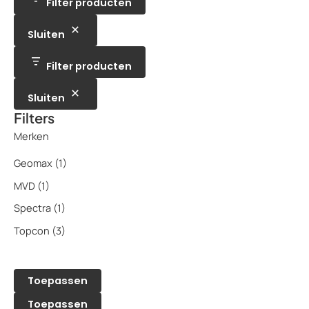
u
Filter producten
u
n
c
c
t
t
e
Sluiten
e
n
n
Filter producten
Sluiten
Filters
Merken
Geomax
(1)
MVD
(1)
Spectra
(1)
Topcon
(3)
Toepassen
Toepassen