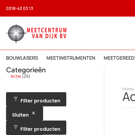
Ga
0318-43 03 13
naar
de
inhoud
BOUWLASERS
MEETINSTRUMENTEN
MEETGEREED
Categorieën
2
Actie
29
9
p
Home
r
Ac
o
d
Filter producten
u
c
Sluiten
t
e
n
Filter producten