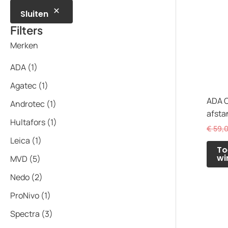
Sluiten
Filters
Merken
ADA
(1)
Agatec
(1)
ADA C
Androtec
(1)
afst
Hultafors
(1)
€
59,
Leica
(1)
To
wi
MVD
(5)
Nedo
(2)
ProNivo
(1)
Spectra
(3)