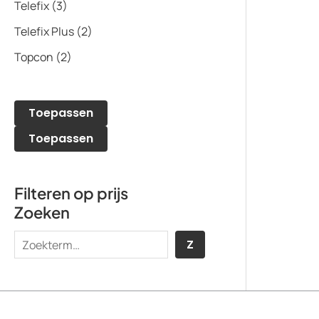
Telefix
(3)
Telefix Plus
(2)
Topcon
(2)
Toepassen
Toepassen
Filteren op prijs
Zoeken
Z
Z
o
e
k