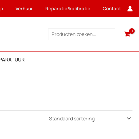
op
Verhuur
Reparatie/kalibratie
Contact
Zoeken
PPARATUUR