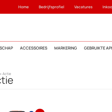
Home
Bedrijfsprofiel
Vacatures
Inko
SCHAP
ACCESSOIRES
MARKERING
GEBRUIKTE A
»
Actie
tie