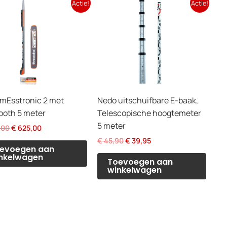
Actie!
Actie!
mEsstronic 2 met
Nedo uitschuifbare E-baak,
ooth 5 meter
Telescopische hoogtemeter
5 meter
Oorspronkelijke
Huidige
,00
€
625,00
prijs
prijs
Oorspronkelijke
Huidige
€
45,90
€
39,95
was:
is:
evoegen aan
prijs
prijs
€ 700,00.
€ 625,00.
nkelwagen
was:
is:
Toevoegen aan
€ 45,90.
€ 39,95.
winkelwagen