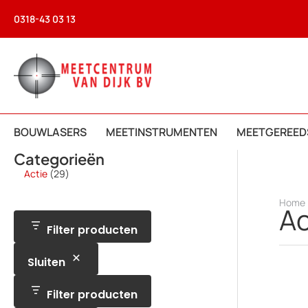
Ga
0318-43 03 13
naar
de
inhoud
BOUWLASERS
MEETINSTRUMENTEN
MEETGEREED
Categorieën
2
Actie
29
9
p
Home
r
Ac
o
d
Filter producten
u
c
Sluiten
t
e
n
Filter producten