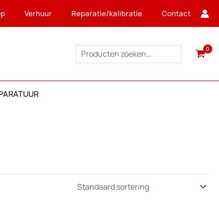
op
Verhuur
Reparatie/kalibratie
Contact
Zoeken
PPARATUUR