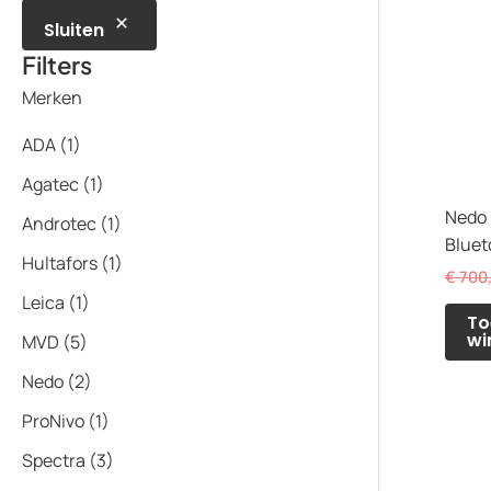
Sluiten
Filters
Merken
ADA
(1)
Agatec
(1)
Nedo 
Androtec
(1)
Bluet
Hultafors
(1)
€
700
Leica
(1)
To
wi
MVD
(5)
Nedo
(2)
ProNivo
(1)
Spectra
(3)