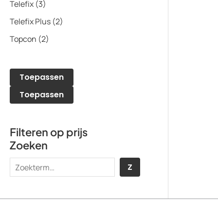
Telefix
(3)
Telefix Plus
(2)
Topcon
(2)
Toepassen
Toepassen
Filteren op prijs
Zoeken
Z
Z
o
e
k