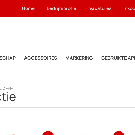
Home
Bedrijfsprofiel
Vacatures
Inko
SCHAP
ACCESSOIRES
MARKERING
GEBRUIKTE A
»
Actie
tie